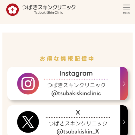
内
容
を
ス
キ
ッ
プ
お得な情報配信中