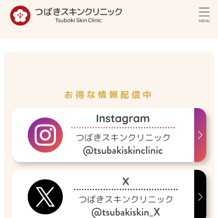
内
容
を
ス
キ
ッ
プ
お得な情報配信中