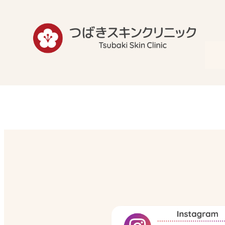
内
容
を
ス
キ
ッ
プ