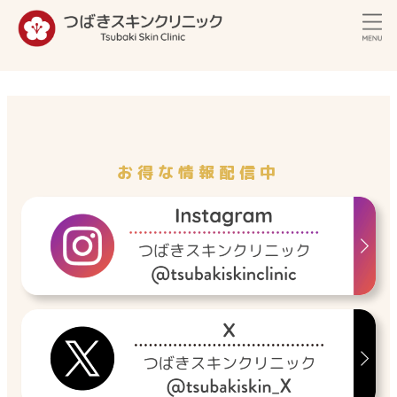
内
容
を
ス
キ
ッ
プ
お得な情報配信中