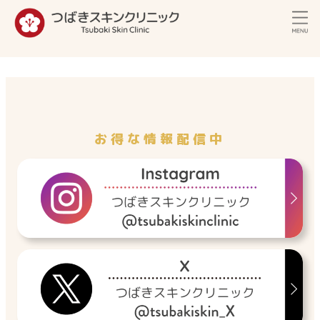
内
容
を
ス
キ
ッ
プ
お得な情報配信中