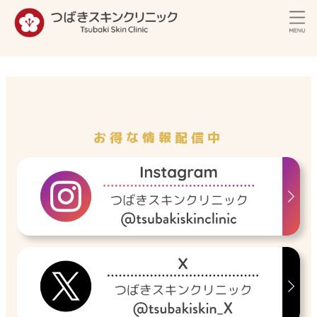
内
容
を
ス
キ
ッ
プ
お得な情報配信中