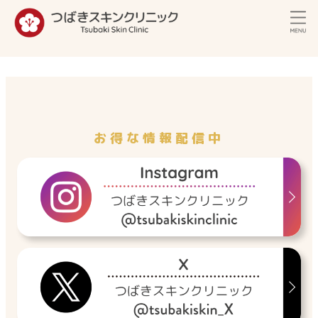
内
容
を
ス
キ
ッ
プ
お得な情報配信中