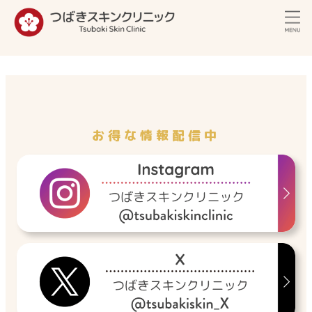
内
容
を
ス
キ
ッ
プ
お得な情報配信中