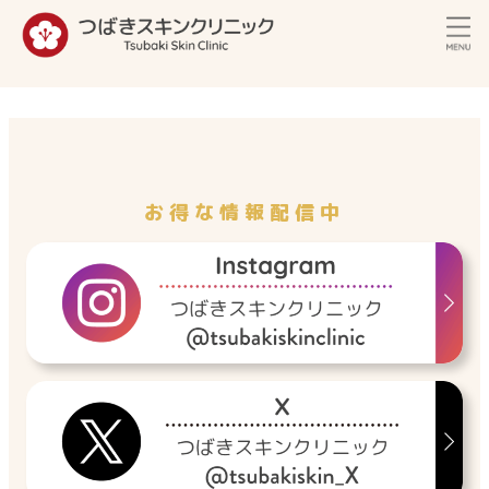
内
容
を
ス
キ
ッ
プ
お得な情報配信中