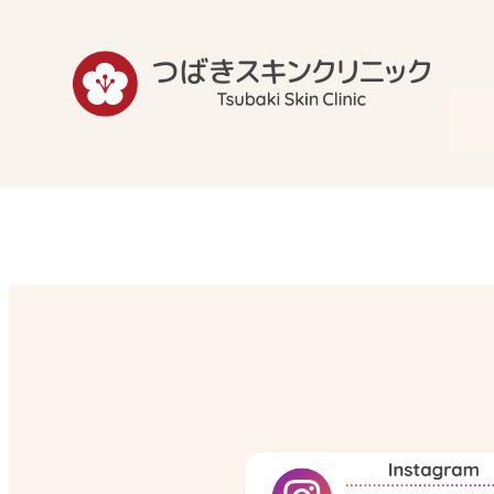
内
容
を
ス
キ
ッ
プ