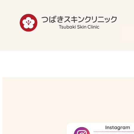
内
容
を
ス
キ
ッ
プ