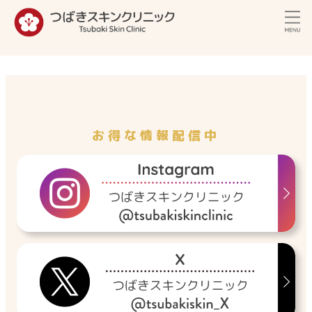
内
容
を
ス
キ
ッ
プ
お得な情報配信中