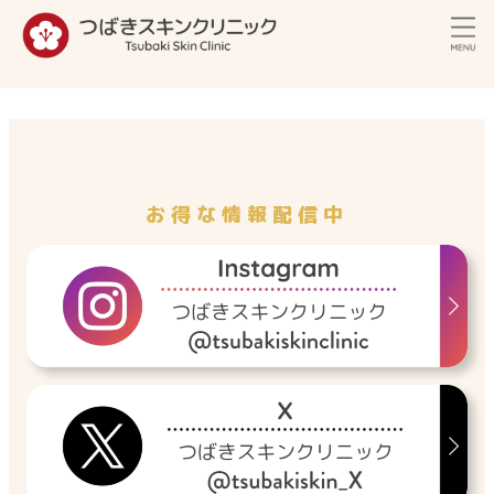
内
容
を
ス
キ
ッ
プ
お得な情報配信中