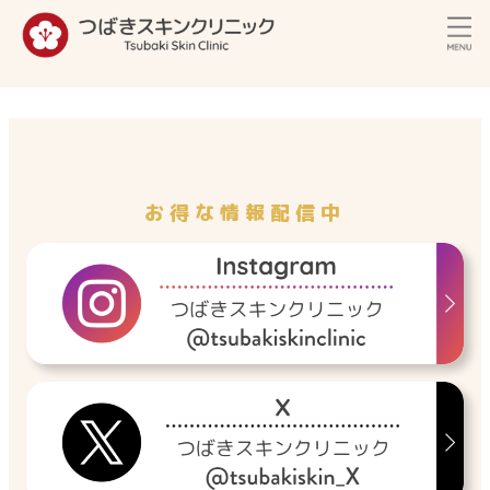
内
容
を
ス
キ
ッ
プ
お得な情報配信中