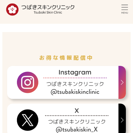
内
容
を
ス
キ
ッ
プ
お得な情報配信中