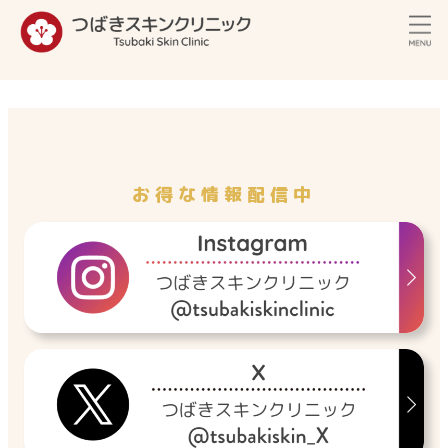
内
容
を
ス
キ
ッ
プ
お得な情報配信中