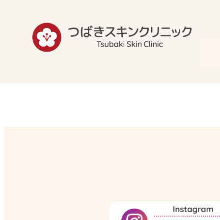
内
容
を
ス
キ
ッ
プ