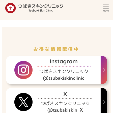
内
容
を
ス
キ
ッ
プ
お得な情報配信中