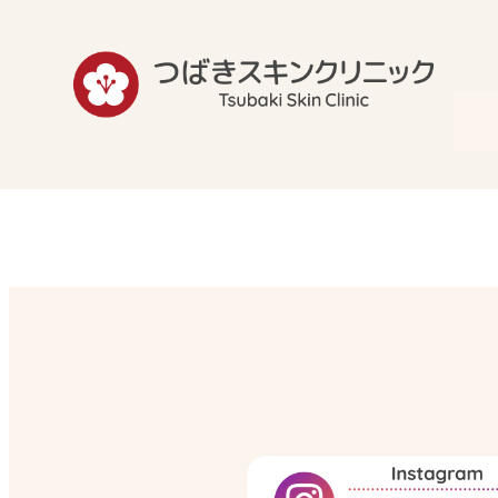
内
容
を
ス
キ
ッ
プ