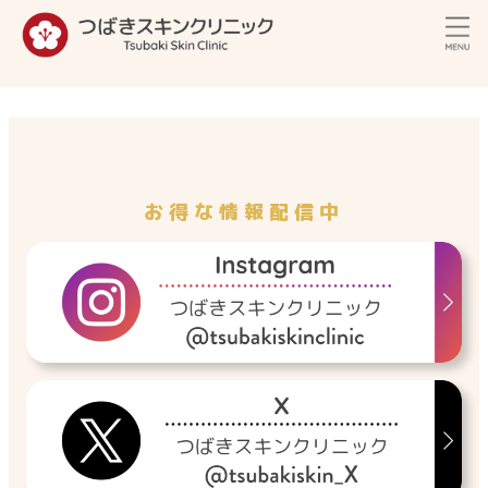
内
容
を
ス
キ
ッ
プ
お得な情報配信中