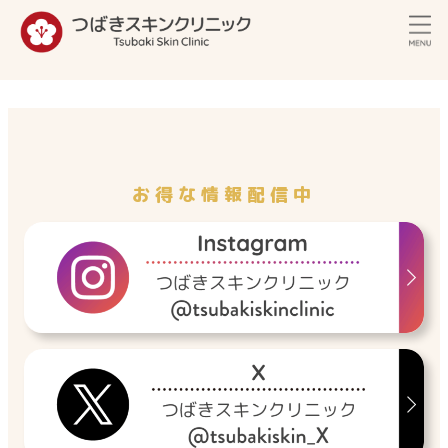
内
容
を
ス
キ
ッ
プ
お得な情報配信中