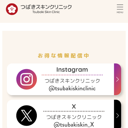
内
容
を
ス
キ
ッ
プ
お得な情報配信中