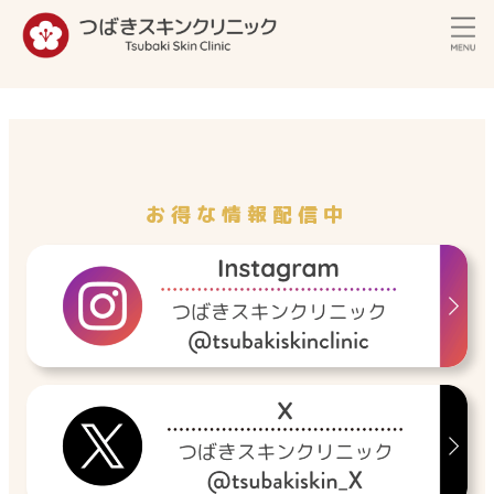
内
容
を
ス
キ
ッ
プ
お得な情報配信中