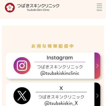
内
容
を
ス
キ
ッ
プ
お得な情報配信中