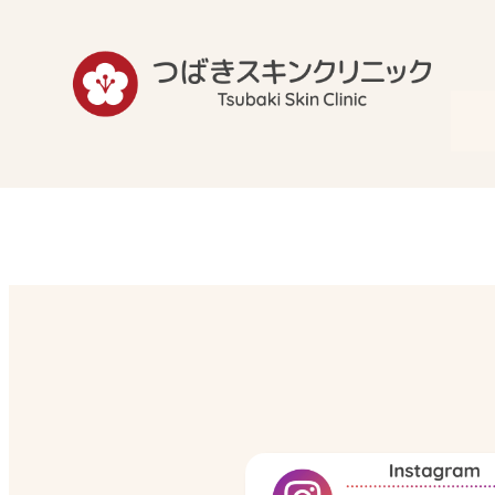
内
容
を
ス
キ
ッ
プ