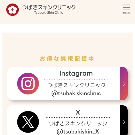
内
容
を
ス
キ
ッ
プ
お得な情報配信中