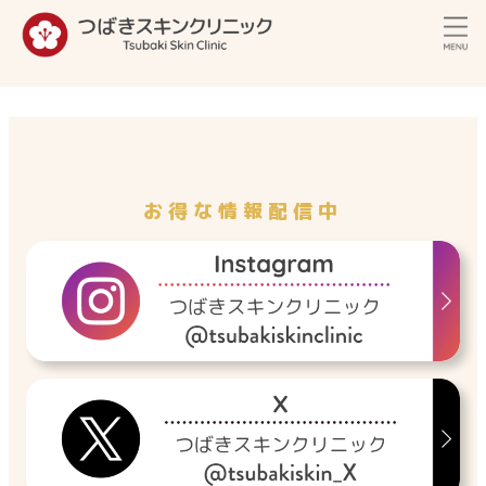
内
容
を
ス
キ
ッ
プ
お得な情報配信中